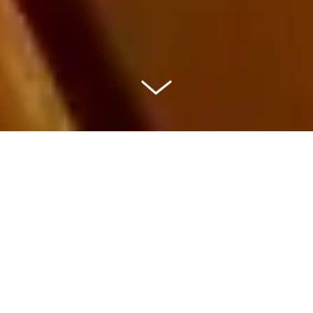
NEUIGKEITEN & EVENTS
Öffnungszeiten
HEUTE
09.08.26
Schwimmbad:
10:00 - 20:00 Uhr