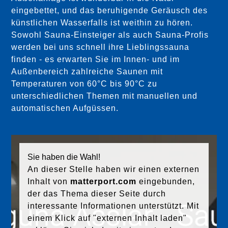
eingebettet, und das beruhigende Geräusch des
künstlichen Wasserfalls ist weithin zu hören.
Sowohl Sauna-Einsteiger als auch Sauna-Profis
werden bei uns schnell ihre Lieblingssauna
finden - es erwarten Sie im Innen- und im
Außenbereich zahlreiche Saunen mit
Temperaturen von 60°C bis 90°C zu
unterschiedlichen Themen mit manuellen und
automatischen Aufgüssen.
»
E-
TI
C
K
E
T
S I
M
O
N
LI
N
E-
S
H
O
Sie haben die Wahl!
P
An dieser Stelle haben wir einen externen
Inhalt von
matterport.com
eingebunden,
der das Thema dieser Seite durch
interessante Informationen unterstützt. Mit
einem Klick auf
"externen Inhalt laden"