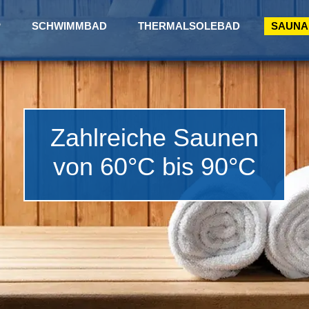
P
SCHWIMMBAD
THERMALSOLEBAD
SAUNA
Zahlreiche Saunen
von 60°C bis 90°C