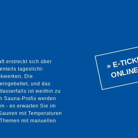
E
T
S
L
E
 erstreckt sich über
nteils tageslicht-
ckwerken. Die
eingebettet, und das
sserfalls ist weithin zu
ch Sauna-Profis werden
en - es erwarten Sie im
 Saunen mit Temperaturen
n Themen mit manuellen